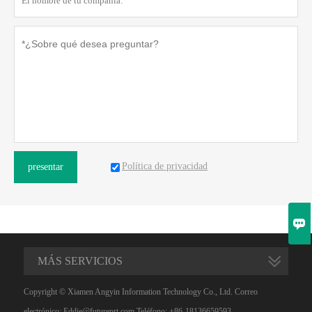
Política de privacidad
presentar

MÁS SERVICIOS
Copyright © Xiamen Angyin Information Technology Co., Ltd. Correo
electrónico: Eddie@futureprt.com Teléfono: +86-18136659593