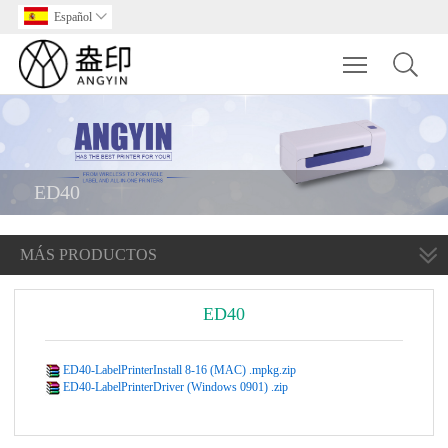
Español

Toggle main m
ED40
MÁS PRODUCTOS
ED40
ED40-LabelPrinterInstall 8-16 (MAC) .mpkg.zip
ED40-LabelPrinterDriver (Windows 0901) .zip